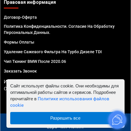
Правовая информация
Договор-Оферта
Политика Конфиденциальности. Согласие На Обработку
Персональных Данных.
Формы Оплаты
Удаление Сажевого Фильтра На Турбо Дизеле TDI
Чип Тюнинг BMW После 2020.06
Заказать Звонок
ИП Смирнов Георгий Павлович. ИНН 781302555843,
Сайт использует файлы cookie. Они необходимы для
ОГРНИП 324470400032610
оптимальной работы сайтов и сервисов. Подробнее
прочитайте в
Политике использования файлов
cookie
Разрешить все
© 2010 - 2026 Чип тюнинг в Иркутске - Автосервис
"Евро Чип Тюнинг"