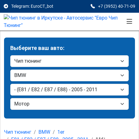
Telegram: EuroCT_bot
+7 (3952) 40-71-09
Выберите ваш авто:
Чип тюнинг
BMW
1er