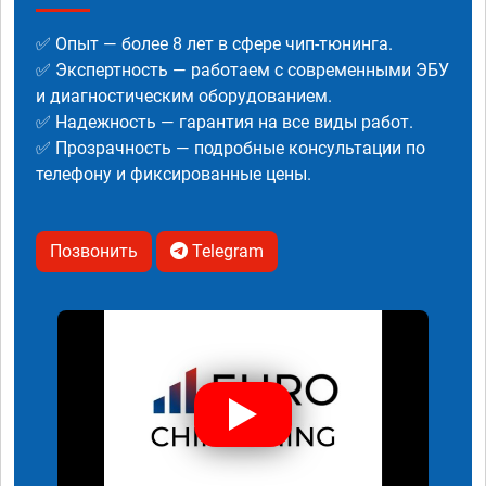
✅ Опыт — более 8 лет в сфере чип-тюнинга.
✅ Экспертность — работаем с современными ЭБУ
и диагностическим оборудованием.
✅ Надежность — гарантия на все виды работ.
✅ Прозрачность — подробные консультации по
телефону и фиксированные цены.
Позвонить
Telegram