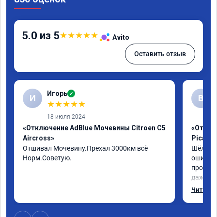
5.0 из 5
★
★
★
★
★
Avito
Оставить отзыв
Игорь
✓
И
В
★
★
★
★
★
18 июля 2024
«Отключение AdBlue Мочевины Citroen C5
«Отключ
Aircross»
Picass
Отшивал Мочевину.Прехал 3000км всё 
Шёл по 
Норм.Советую.
ошибка 
пробегу
даже с 
навстре
Читать 
отшили к
был сор