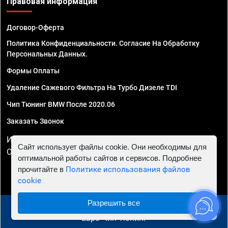
Правовая информация
Договор-Оферта
Политика Конфиденциальности. Согласие На Обработку
Персональных Данных.
Формы Оплаты
Удаление Сажевого Фильтра На Турбо Дизеле TDI
Чип Тюнинг BMW После 2020.06
Заказать Звонок
ИП Смирнов Георгий Павлович. ИНН 781302555843,
Сайт использует файлы cookie. Они необходимы для
ОГРНИП 324470400032610
оптимальной работы сайтов и сервисов. Подробнее
прочитайте в
Политике использования файлов
cookie
Разрешить все
© 2010 - 2026 Чип тюнинг в Иркутске - Автосервис
"Евро Чип Тюнинг"