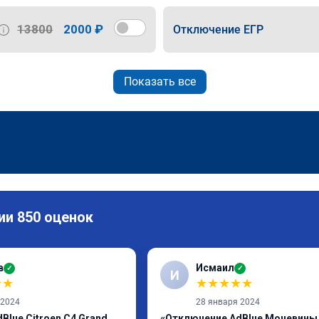
13800
2000 ₽
Отключение ЕГР
Показать все
ии 850 оценок
в
Исмаил
✓
✓
И
★
★
★
★
★
★
★
 2024
28 января 2024
Blue Citroen C4 Grand
«Отключение AdBlue Мочевины 