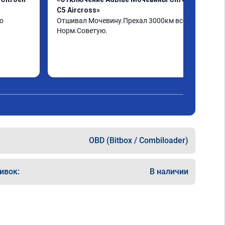
C5 Aircross»
о
Отшивал Мочевину.Прехал 3000км всё 
Норм.Советую.
OBD (Bitbox / Combiloader)
ивок:
В наличии