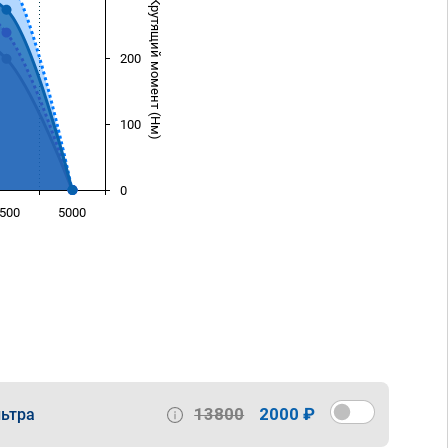
Крутящий момент (Нм)
200
100
0
500
5000
)
13800
2000 ₽
ьтра