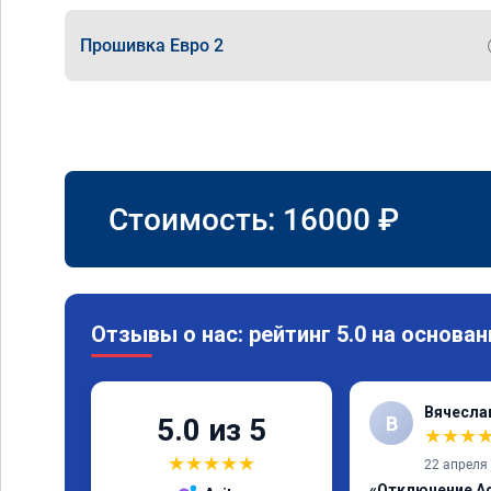
Прошивка Евро 2
Стоимость:
16000
₽
Отзывы о нас: рейтинг 5.0 на основан
Вячесла
В
5.0 из 5
★
★
★
★
★
★
★
★
22 апреля
«Отключение Ad