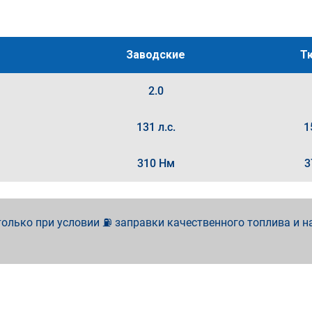
Заводские
Т
2.0
131 л.с.
1
310 Нм
3
олько при условии ⛽ заправки качественного топлива и н