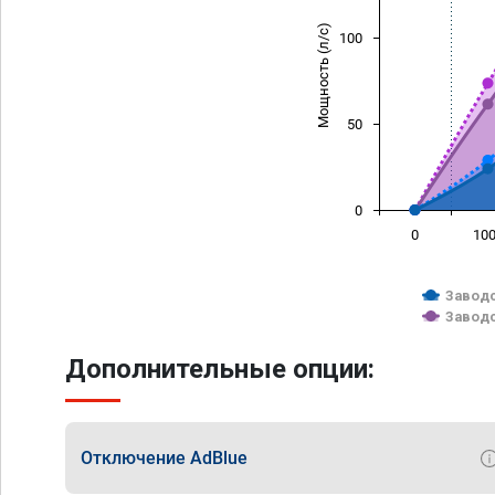
Мощность (л/с)
100
50
0
0
10
Заводс
Заводс
Дополнительные опции:
Отключение AdBlue