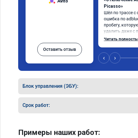
Avito
Picasso»
Шёл по трассе с 
ошибка по adblue
пробегу, котору
удалить даже с 
пошли навстречу
Читать полност
за час отшили как
Оставить отзыв
Отпуск не был со
‹
›
Блок управления (ЭБУ):
Срок работ:
Примеры наших работ: