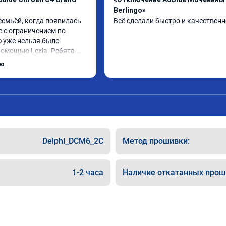
Berlingo»
семьёй, когда появилась 
Всё сделали быстро и качественн
 с ограничением по 
ю уже нельзя было 
помощью Lexia. Ребята 
, оперативно приняли и 
ью
 adblue, так и eolys. 
рван ))
Delphi_DCM6_2C
Метод прошивки:
1-2 часа
Наличие откатанных прош