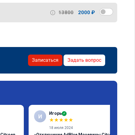
13800
2000 ₽
Записаться
Задать вопрос
Игорь
✓
И
★
★
★
★
★
18 июля 2024
Citroen
«Отключение AdBlue Мочевины Citroen