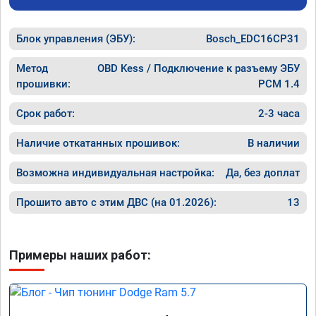
дроссел
проехал уже 100 км ошибка не появилась, 
на газ,
машина едет хорошо.

в Москв
Блок управления (ЭБУ):
хотя раньше после сброса ошибке 
Bosch_EDC16CP31
темпера
выскакивал ошибка через 20км.

за 60, 
работой доволен.
Метод
OBD Kess / Подключение к разъему ЭБУ
он нако
прошивки:
PCM 1.4
прыгает
дроссел
Срок работ:
2-3 часа
полност
По резу
Наличие откатанных прошивок:
В наличии
прошивк
Возможна индивидуальная настройка:
Да, без доплат
Прошито авто с этим ДВС (на 01.2026):
13
Примеры наших работ: