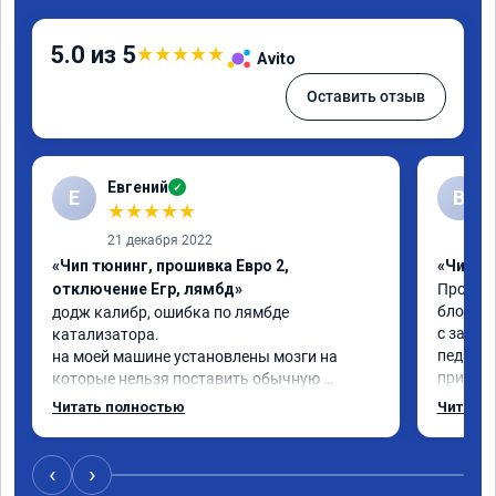
5.0 из 5
★
★
★
★
★
Avito
Оставить отзыв
Евгений
✓
Е
В
★
★
★
★
★
21 декабря 2022
«Чип тюнинг, прошивка Евро 2,
«Чип тю
отключение Егр, лямбд»
Прошива
блокиро
додж калибр, ошибка по лямбде 
с завод
катализатора.

педаль 
на моей машине установлены мозги на 
приехал
которые нельзя поставить обычную 
недостат
прошивку под евро 2.

Читать полностью
Читать 
Когда з
обратился к Даниилу, он направил 
всего ж
исходный код мозгов программисту, 
примерн
который изменил код, далее Даниил за 30 
‹
›
никаких
сек залил его в мозги.
