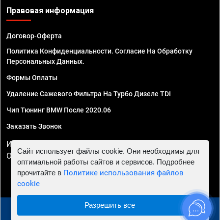
Правовая информация
Договор-Оферта
Политика Конфиденциальности. Согласие На Обработку
Персональных Данных.
Формы Оплаты
Удаление Сажевого Фильтра На Турбо Дизеле TDI
Чип Тюнинг BMW После 2020.06
Заказать Звонок
ИП Смирнов Георгий Павлович. ИНН 781302555843,
Сайт использует файлы cookie. Они необходимы для
ОГРНИП 324470400032610
оптимальной работы сайтов и сервисов. Подробнее
прочитайте в
Политике использования файлов
cookie
Разрешить все
© 2010 - 2026 Чип тюнинг в Иркутске - Автосервис
"Евро Чип Тюнинг"