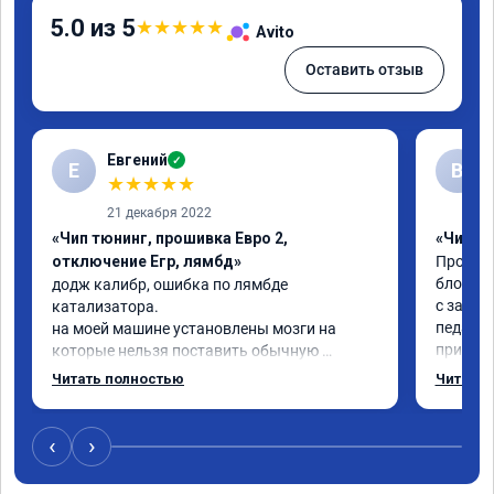
5.0 из 5
★
★
★
★
★
Avito
Оставить отзыв
Евгений
✓
Е
В
★
★
★
★
★
21 декабря 2022
«Чип тюнинг, прошивка Евро 2,
«Чип тю
отключение Егр, лямбд»
Прошива
блокиро
додж калибр, ошибка по лямбде 
с завод
катализатора.

педаль 
на моей машине установлены мозги на 
приехал
которые нельзя поставить обычную 
недостат
прошивку под евро 2.

Читать полностью
Читать 
Когда з
обратился к Даниилу, он направил 
всего ж
исходный код мозгов программисту, 
примерн
который изменил код, далее Даниил за 30 
‹
›
никаких
сек залил его в мозги.

дроссел
проехал уже 100 км ошибка не появилась, 