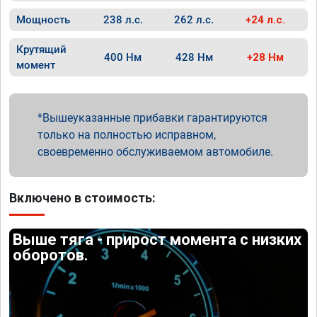
Мощность
238 л.с.
262 л.с.
+24 л.с.
Крутящий
400 Нм
428 Нм
+28 Нм
момент
Вышеуказанные прибавки гарантируются
только на полностью исправном,
своевременно обслуживаемом автомобиле.
Включено в стоимость:
Выше тяга - прирост момента с низких
оборотов.