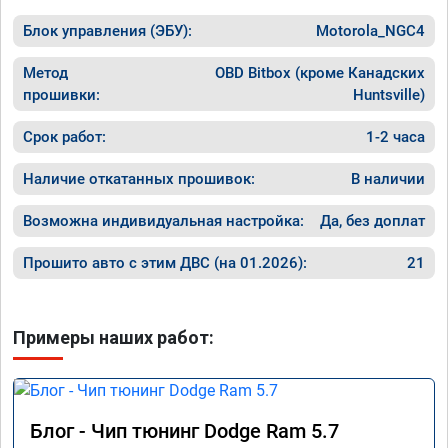
на газ,
машина едет хорошо.

в Москв
Блок управления (ЭБУ):
хотя раньше после сброса ошибке 
Motorola_NGC4
темпера
выскакивал ошибка через 20км.

за 60, 
работой доволен.
Метод
OBD Bitbox (кроме Канадских
он нако
прошивки:
Huntsville)
прыгает
дроссел
Срок работ:
1-2 часа
полност
По резу
Наличие откатанных прошивок:
В наличии
прошивк
Возможна индивидуальная настройка:
Да, без доплат
Прошито авто с этим ДВС (на 01.2026):
21
Примеры наших работ:
Блог - Чип тюнинг Dodge Ram 5.7