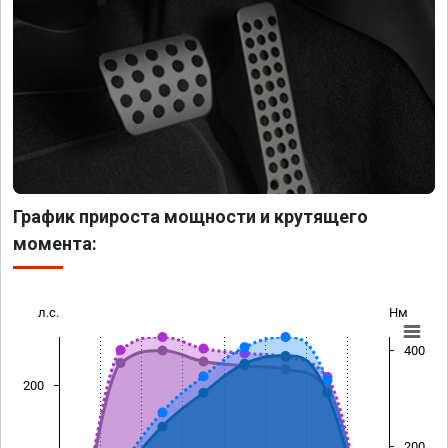
График прироста мощности и крутящего
момента:
л.с.
Нм
400
200
200