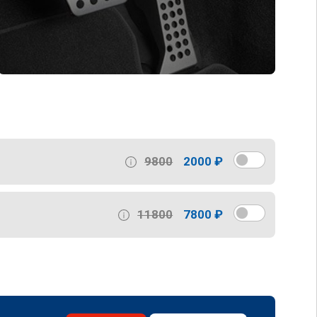
9800
2000 ₽
11800
7800 ₽