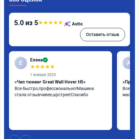
5.0 из 5
★
★
★
★
★
Avito
Оставить отзыв
Елена
✓
Е
А
★
★
★
★
★
1 января 2025
«Чип тюнинг Great Wall Hover H5»
«Прошив
Все быстро,профессионально!Машина 
Все отл
стала отзывчивее,шустрее!Спасибо
мастера