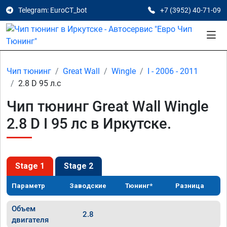
Telegram: EuroCT_bot
+7 (3952) 40-71-09
Чип тюнинг
Great Wall
Wingle
I - 2006 - 2011
2.8 D 95 л.с
Чип тюнинг Great Wall Wingle
2.8 D I 95 лс в Иркутске.
Stage 1
Stage 2
Параметр
Заводские
Тюнинг*
Разница
Объем
2.8
двигателя