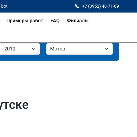
_bot
+7 (3952) 40-71-09
Примеры работ
FAQ
Филиалы
утске