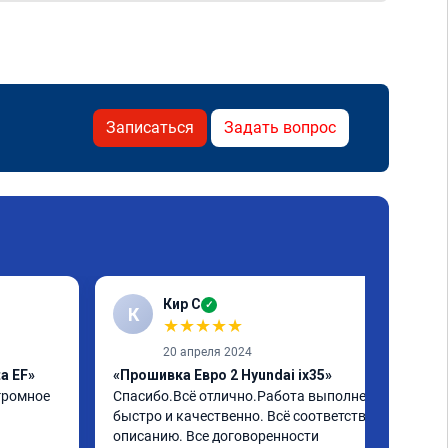
Записаться
Задать вопрос
Кир С
✓
К
★
★
★
★
★
20 апреля 2024
a EF»
«Прошивка Евро 2 Hyundai ix35»
громное 
Спасибо.Всё отлично.Работа выполнена 
быстро и качественно. Всё соответствует 
описанию. Все договоренности 