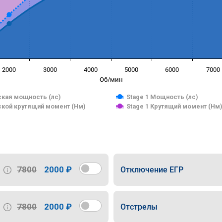
2000
3000
4000
5000
6000
7000
Об/мин
кая мощность (лс)
Stage 1 Мощность (лс)
кой крутящий момент (Нм)
Stage 1 Крутящий момент (Нм
7800
2000 ₽
Отключение ЕГР
7800
2000 ₽
Отстрелы