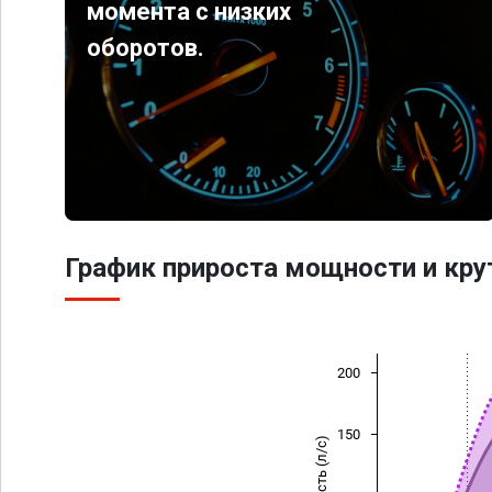
момента с низких
оборотов.
График прироста мощности и кр
200
150
Мощность (л/с)