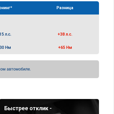
юнинг*
Разница
15 л.с.
+38 л.с.
30 Нм
+65 Нм
мом автомобиле.
Быстрее отклик -