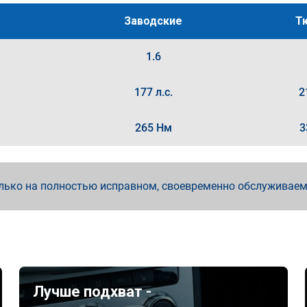
Заводские
Т
1.6
177 л.с.
2
265 Нм
3
лько на полностью исправном, своевременно обслуживае
Лучше подхват -