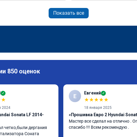
Показать все
ии 850 оценок
И
Евгений
✓
✓
Е
★
★
★
★
★
★
★
я 2024
18 января 2025
ndai Sonata LF 2014-
«Прошивка Евро 2 Hyundai Sonat
Мастер все сделал на отлично . О
спасибо !!! Всем рекомендую .
ал четко,были дергания 
тализатора Соната 