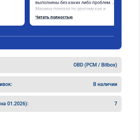
выполнены без каких либо проблем. 
Машина поехала по другому,как и 
обещали. Всё понравилось. Рекомендую 
Читать полностью
данную компанию.
OBD (PCM / Bitbox)
ивок:
В наличии
на 01.2026):
7