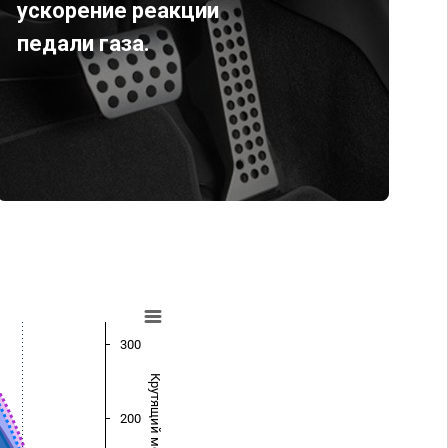
ускорение реакции
педали газа.
300
Крутящий момент (Нм)
200