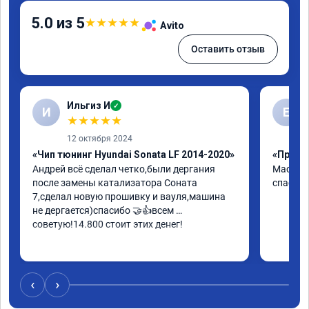
5.0 из 5
★
★
★
★
★
Avito
Оставить отзыв
Ильгиз И
✓
И
Е
★
★
★
★
★
12 октября 2024
«Чип тюнинг Hyundai Sonata LF 2014-2020»
«Прошив
Андрей всё сделал четко,были дергания 
Мастер 
после замены катализатора Соната 
спасибо
7,сделал новую прошивку и вауля,машина 
не дергается)спасибо 🤝👍всем 
советую!14.800 стоит этих денег!
‹
›