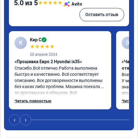
5.0 из 5
★
★
★
★
★
Avito
Оставить отзыв
Кир С
✓
К
Э
★
★
★
★
★
20 апреля 2024
«Прошивка Евро 2 Hyundai ix35»
«Чип тю
Спасибо.Всё отлично.Работа выполнена 
отключ
быстро и качественно. Всё соответствует 
Всех пр
описанию. Все договоренности выполнены 
У меня H
без каких либо проблем. Машина поехала 
знает чт
по другому,как и обещали. Всё 
это кла
понравилось. Рекомендую данную 
газов, 
Читать полностью
Читать 
компанию.
фильтр 
Обратил
эти сист
‹
›
Хорошие
как дог
дали гар