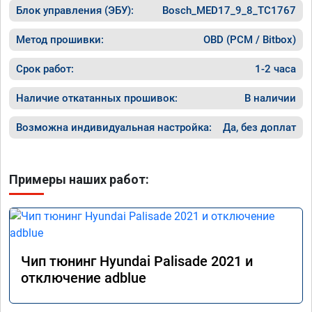
Блок управления (ЭБУ):
Bosch_MED17_9_8_TC1767
Машина 
ничего 
оживлен
Метод прошивки:
OBD (PCM / Bitbox)
сразу.

В общем
Срок работ:
1-2 часа
пути!
Наличие откатанных прошивок:
В наличии
Возможна индивидуальная настройка:
Да, без доплат
Примеры наших работ:
Чип тюнинг Hyundai Palisade 2021 и
отключение adblue