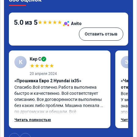
5.0 из 5
★
★
★
★
★
Avito
Оставить отзыв
Кир С
✓
К
Э
★
★
★
★
★
20 апреля 2024
«Прошивка Евро 2 Hyundai ix35»
«Чип тю
Спасибо.Всё отлично.Работа выполнена 
отключ
быстро и качественно. Всё соответствует 
Всех пр
описанию. Все договоренности выполнены 
У меня H
без каких либо проблем. Машина поехала 
знает чт
по другому,как и обещали. Всё 
это кла
понравилось. Рекомендую данную 
газов, 
Читать полностью
Читать 
компанию.
фильтр 
Обратил
эти сист