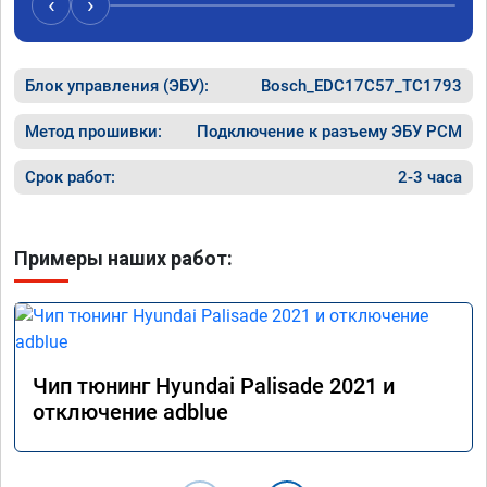
‹
›
Хорошие
как дог
дали гар
Блок управления (ЭБУ):
Bosch_EDC17C57_TC1793
Машина 
ничего 
оживлен
Метод прошивки:
Подключение к разъему ЭБУ PCM
сразу.

В общем
Срок работ:
2-3 часа
пути!
Примеры наших работ:
Чип тюнинг Hyundai Palisade 2021 и
отключение adblue