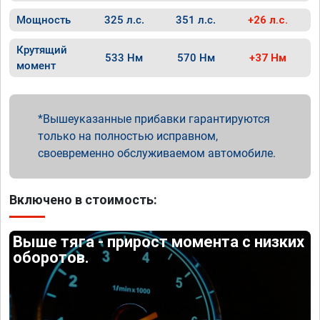
Мощность
325 л.с.
351 л.с.
+26 л.с.
Крутящий
533 Нм
570 Нм
+37 Нм
момент
Вышеуказанные прибавки гарантируются
только на полностью исправном,
своевременно обслуживаемом автомобиле.
Включено в стоимость:
Выше тяга - прирост момента с низких
оборотов.