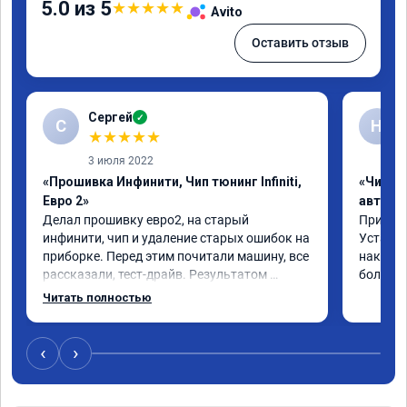
5.0 из 5
★
★
★
★
★
Avito
Оставить отзыв
Сергей
✓
С
Н
★
★
★
★
★
3 июля 2022
«Прошивка Инфинити, Чип тюнинг Infiniti,
«Чип т
Евро 2»
автомо
Делал прошивку евро2, на старый 
Приехал 
инфинити, чип и удаление старых ошибок на 
Установ
приборке. Перед этим почитали машину, все 
накат п
рассказали, тест-драйв. Результатом 
большое
доволен, расход упал, машина стала еще 
Читать полностью
чуть бодрее)
‹
›