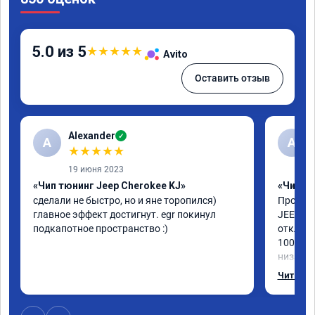
5.0 из 5
★
★
★
★
★
Avito
Оставить отзыв
Alexander
✓
A
А
★
★
★
★
★
19 июня 2023
«Чип тюнинг Jeep Cherokee KJ»
«Чип тю
сделали не быстро, но и яне торопился) 
Прошили
главное эффект достигнут. egr покинул 
JEEP CH
подкапотное пространство :)
отключи
100%, д
низах в
интерес
Читать 
мастер 
Короче,