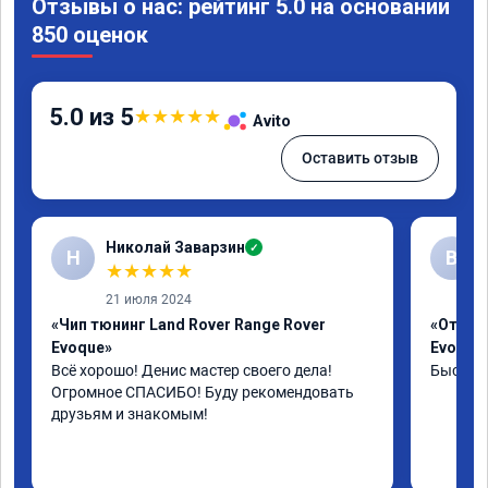
Отзывы о нас: рейтинг 5.0 на основании
850 оценок
5.0 из 5
★
★
★
★
★
Avito
Оставить отзыв
Николай Заварзин
✓
Н
В
★
★
★
★
★
21 июля 2024
«Чип тюнинг Land Rover Range Rover
«Отключ
Evoque»
Evoque
Всё хорошо! Денис мастер своего дела! 
Быстро 
Огромное СПАСИБО! Буду рекомендовать 
друзьям и знакомым!