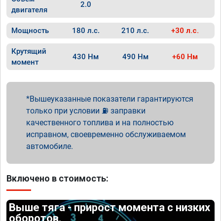
2.0
двигателя
Мощность
180 л.с.
210 л.с.
+30 л.с.
Крутящий
430 Нм
490 Нм
+60 Нм
момент
Вышеуказанные показатели гарантируются
только при условии ⛽ заправки
качественного топлива и на полностью
исправном, своевременно обслуживаемом
автомобиле.
Включено в стоимость:
Выше тяга - прирост момента с низких
оборотов.