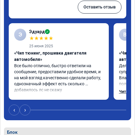
Оставить отзыв
Эдуард
✓
Э
В
★
★
★
★
★
25 июня 2025
«Чип тюнинг, прошивка двигателя
«Чип тю
автомобиля»
автомо
Все было отлично, быстро ответили на 
Делал ч
сообщение, предоставили удобное время, и 
супруге,
на мой взгляд качественно сделали работу, 
Владими
однозначный эффект есть сколько 
полетел
добавилось лс не скажу
спасибо
Читать 
на лекс
испытал
восторг
‹
›
Блок