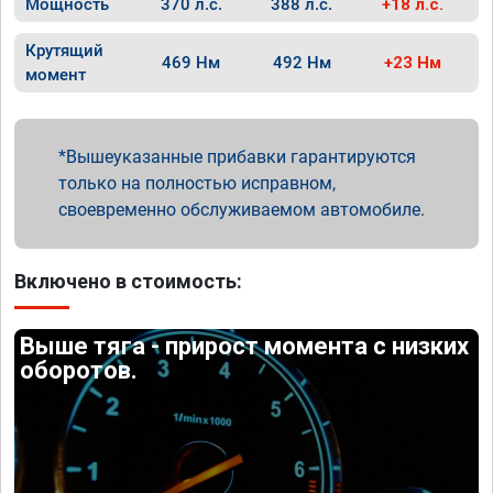
Мощность
370 л.с.
388 л.с.
+18 л.с.
Крутящий
469 Нм
492 Нм
+23 Нм
момент
Вышеуказанные прибавки гарантируются
только на полностью исправном,
своевременно обслуживаемом автомобиле.
Включено в стоимость:
Выше тяга - прирост момента с низких
оборотов.