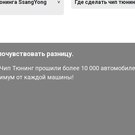
тюнинга SsangYong
Где сделать чип тюнинг
почувствовать разницу.
ип Тюнинг прошили более 10 000 автомобилей
симум от каждой машины!