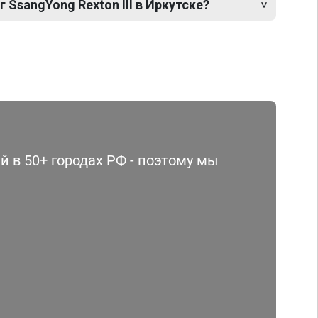
 SsangYong Rexton III в Иркутске?
 в 50+ городах РФ - поэтому мы