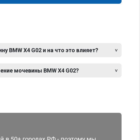
у BMW X4 G02 и на что это влияет?
чение мочевины BMW X4 G02?
 в 50+ городах РФ - поэтому мы