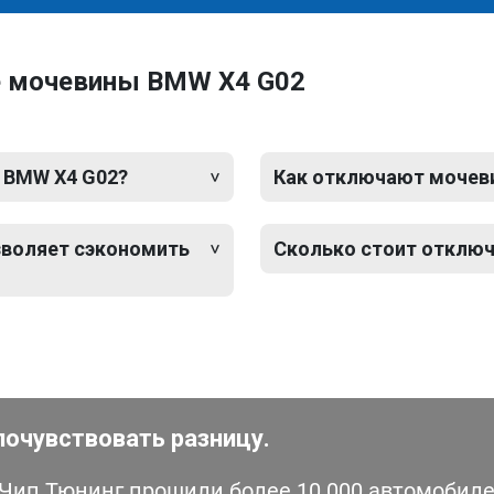
е мочевины BMW X4 G02
 BMW X4 G02?
Как отключают мочевин
зволяет сэкономить
Сколько стоит отклю
почувствовать разницу.
ип Тюнинг прошили более 10 000 автомобилей