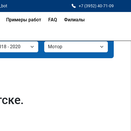
_bot
+7 (3952) 40-71-09
Примеры работ
FAQ
Филиалы
ске.