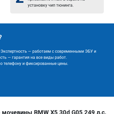
установку чип тюнинга.
?
✅ Экспертность — работаем с современными ЭБУ и
ть — гарантия на все виды работ.
о телефону и фиксированные цены.
 мочевины BMW X5 30d G05 249 л.с.