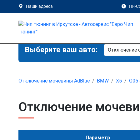
Наши адреса
Пн-Сб
Выберите ваш авто:
Отключение мочевины AdBlue
BMW
X5
G05 
Отключение мочевин
Параметр