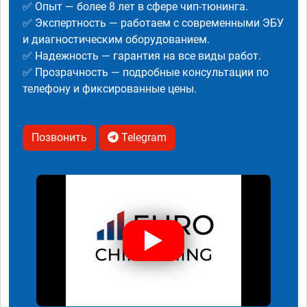
✅ Опыт — более 8 лет в сфере чип-тюнинга.
✅ Экспертность — работаем с современными ЭБУ
и диагностическим оборудованием.
✅ Надежность — гарантия на все виды работ.
✅ Прозрачность — подробные консультации по
телефону и фиксированные цены.
Позвонить
Telegram