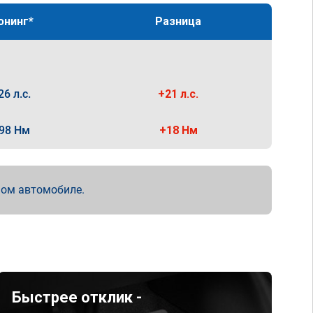
юнинг*
Разница
26 л.с.
+21 л.с.
98 Нм
+18 Нм
мом автомобиле.
Быстрее отклик -