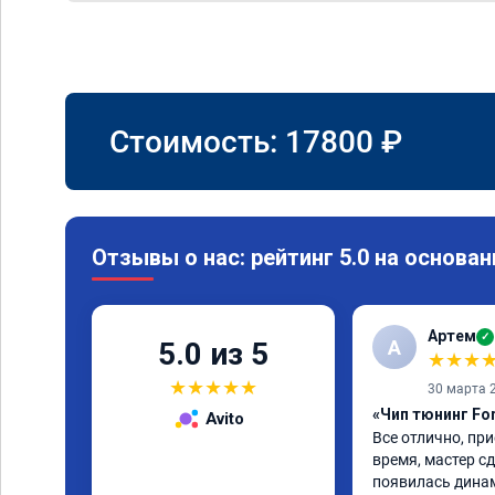
Стоимость:
17800
₽
Отзывы о нас: рейтинг 5.0 на основан
Артем
✓
А
5.0 из 5
★
★
★
★
★
★
★
★
30 марта 
«Чип тюнинг Fo
Avito
Все отлично, при
время, мастер сд
появилась динам