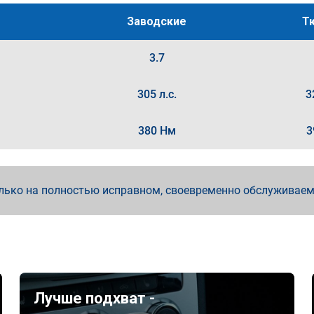
Заводские
Т
3.7
305 л.с.
3
380 Нм
3
лько на полностью исправном, своевременно обслуживае
Лучше подхват -