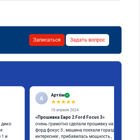
Записаться
Задать вопрос
Артём
✓
А
★
★
★
★
★
10 апреля 2024
«Прошивка Евро 2 Ford Focus 3»
 дико 
очень грамотно сделали прошивку на 
е 
форд фокус 3 , машина поехали гораздо 
1 и 
интереснее , прибавилась мощность , 