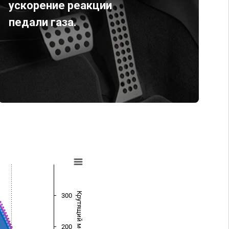
ускорение реакции
педали газа.
Крутящий момент (Нм)
300
200