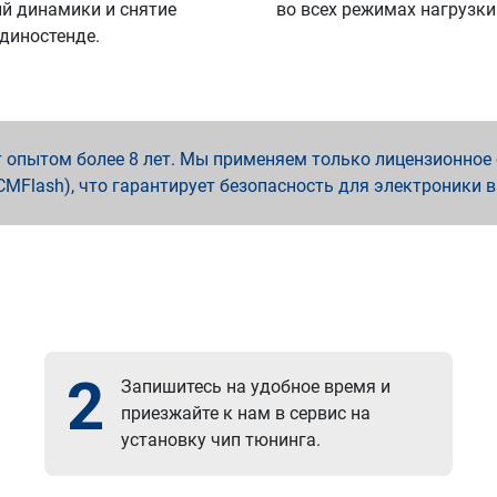
й динамики и снятие
во всех режимах нагрузки
 диностенде.
опытом более 8 лет. Мы применяем только лицензионное о
x, PCMFlash), что гарантирует безопасность для электроники 
2
Запишитесь на удобное время и
приезжайте к нам в сервис на
установку чип тюнинга.