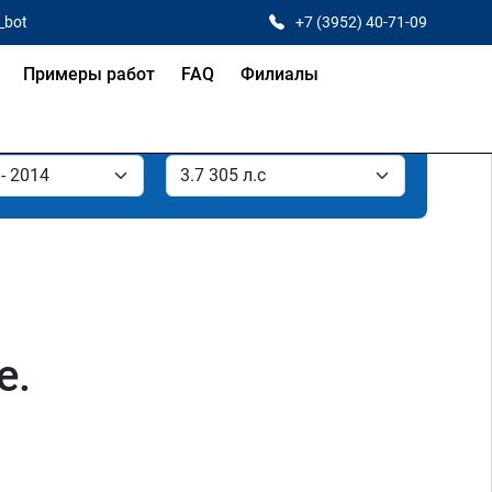
_bot
+7 (3952) 40-71-09
Примеры работ
FAQ
Филиалы
е.