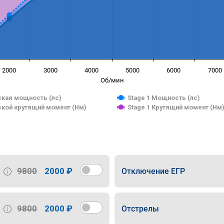
2000
3000
4000
5000
6000
7000
Об/мин
кая мощность (лс)
Stage 1 Мощность (лс)
кой крутящий момент (Нм)
Stage 1 Крутящий момент (Нм
9800
2000 ₽
Отключение ЕГР
9800
2000 ₽
Отстрелы