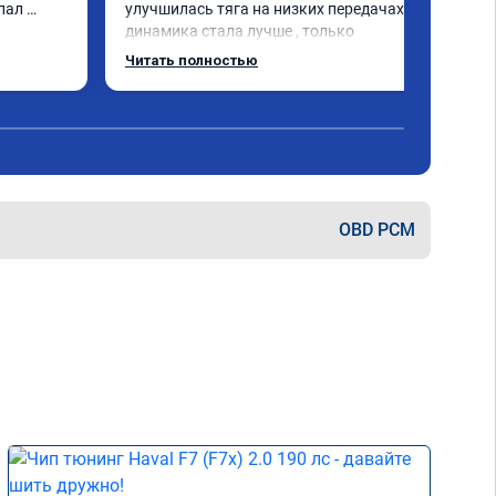
пал 
улучшилась тяга на низких передачах , 
динамика стала лучше , только 
позитивные эмоции , цена 
Читать полностью
соответствовала заявленной , 
рекомендую этот сервис
OBD PCM