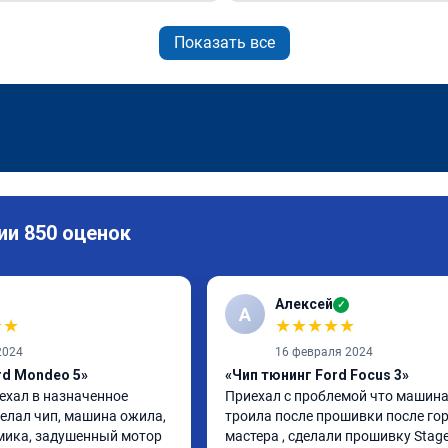
Показать все
ии 850 оценок
Алексей
✓
А
★
★
★
★
★
★
★
2024
16 февраля 2024
rd Mondeo 5»
«Чип тюнинг Ford Focus 3»
ехал в назначенное 
Приехал с проблемой что машина
елал чип, машина ожила, 
троила после прошивки после гор
ика, задушенный мотор 
мастера , сделали прошивку Stage 