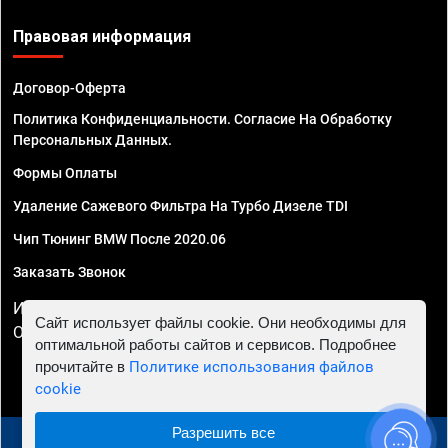
Правовая информация
Договор-Оферта
Политика Конфиденциальности. Согласие На Обработку
Персональных Данных.
Формы Оплаты
Удаление Сажевого Фильтра На Турбо Дизеле TDI
Чип Тюнинг BMW После 2020.06
Заказать Звонок
ИП Смирнов Георгий Павлович. ИНН 781302555843,
Сайт использует файлы cookie. Они необходимы для
ОГРНИП 324470400032610
оптимальной работы сайтов и сервисов. Подробнее
прочитайте в
Политике использования файлов
cookie
Разрешить все
© 2010 - 2026 Чип тюнинг в Иркутске - Автосервис