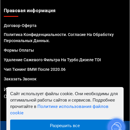
Правовая информация
Договор-Оферта
Политика Конфиденциальности. Согласие На Обработку
Персональных Данных.
Формы Оплаты
Удаление Сажевого Фильтра На Турбо Дизеле TDI
Чип Тюнинг BMW После 2020.06
Заказать Звонок
ИП Смирнов Георгий Павлович. ИНН 781302555843,
Сайт использует файлы cookie. Они необходимы для
ОГРНИП 324470400032610
оптимальной работы сайтов и сервисов. Подробнее
прочитайте в
Политике использования файлов
cookie
Разрешить все
© 2010 - 2026 Чип тюнинг в Иркутске - Автосервис