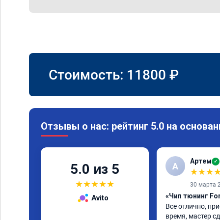
Стоимость:
11800
₽
Отзывы о нас: рейтинг 5.0 на основан
Артем
✓
А
5.0 из 5
★
★
★
★
★
★
★
★
30 марта 
«Чип тюнинг Fo
Avito
Все отлично, при
время, мастер сд