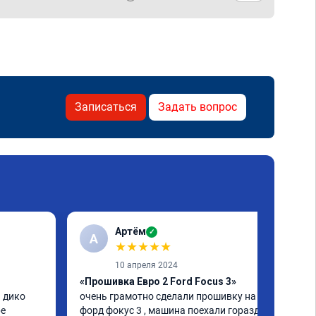
Записаться
Задать вопрос
Артём
✓
А
★
★
★
★
★
10 апреля 2024
«Прошивка Евро 2 Ford Focus 3»
 дико 
очень грамотно сделали прошивку на 
е 
форд фокус 3 , машина поехали гораздо 