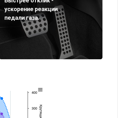
Быстрее отклик -
ускорение реакции
педали газа.
400
300