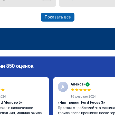
Показать все
ии 850 оценок
Алексей
✓
А
★
★
★
★
★
★
★
2024
16 февраля 2024
rd Mondeo 5»
«Чип тюнинг Ford Focus 3»
ехал в назначенное 
Приехал с проблемой что машина
елал чип, машина ожила, 
троила после прошивки после гор