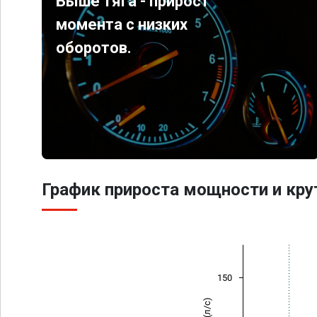
Выше тяга - прирост
момента с низких
оборотов.
График прироста мощности и кр
150