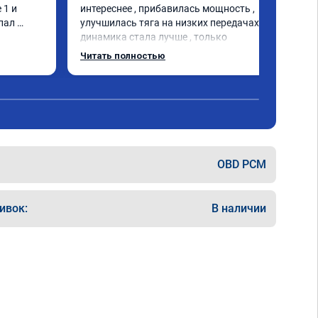
1 и 
интереснее , прибавилась мощность , 
пал 
улучшилась тяга на низких передачах , 
динамика стала лучше , только 
позитивные эмоции , цена 
Читать полностью
соответствовала заявленной , 
рекомендую этот сервис
OBD PCM
ивок:
В наличии