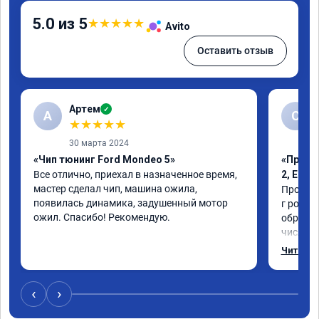
5.0 из 5
★
★
★
★
★
Avito
Оставить отзыв
Артем
✓
А
С
★
★
★
★
★
30 марта 2024
«Чип тюнинг Ford Mondeo 5»
«Проши
Все отлично, приехал в назначенное время, 
2, Егр
мастер сделал чип, машина ожила, 
Прошили
появилась динамика, задушенный мотор 
г рожден
ожил. Спасибо! Рекомендую.
обратил
число, 
важно р
Читать 
которая
Обновил
братишка
‹
›
машина 
рекамен