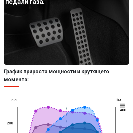
педали газа.
График прироста мощности и крутящего
момента:
л.с.
Нм
400
200