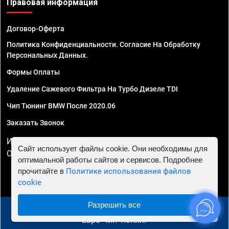
Правовая информация
Договор-Оферта
Политика Конфиденциальности. Согласие На Обработку
Персональных Данных.
Формы Оплаты
Удаление Сажевого Фильтра На Турбо Дизеле TDI
Чип Тюнинг BMW После 2020.06
Заказать Звонок
ИП Смирнов Георгий Павлович. ИНН 781302555843,
Сайт использует файлы cookie. Они необходимы для
ОГРНИП 324470400032610
оптимальной работы сайтов и сервисов. Подробнее
прочитайте в
Политике использования файлов
cookie
Разрешить все
© 2010 - 2026 Чип тюнинг в Иркутске - Автосервис
"Евро Чип Тюнинг"