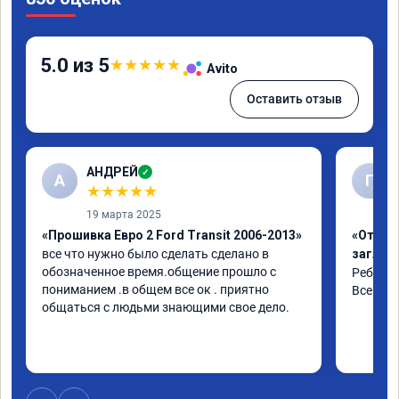
5.0 из 5
★
★
★
★
★
Avito
Оставить отзыв
АНДРЕЙ
✓
А
Г
★
★
★
★
★
19 марта 2025
«Прошивка Евро 2 Ford Transit 2006-2013»
«Отключ
все что нужно было сделать сделано в 
заглуш
обозначенное время.общение прошло с 
Ребята 
пониманием .в общем все ок . приятно 
Все объ
общаться с людьми знающими свое дело.