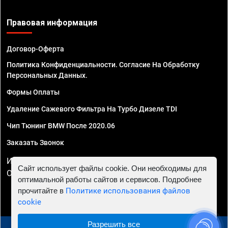
Правовая информация
Договор-Оферта
Политика Конфиденциальности. Согласие На Обработку
Персональных Данных.
Формы Оплаты
Удаление Сажевого Фильтра На Турбо Дизеле TDI
Чип Тюнинг BMW После 2020.06
Заказать Звонок
ИП Смирнов Георгий Павлович. ИНН 781302555843,
Сайт использует файлы cookie. Они необходимы для
ОГРНИП 324470400032610
оптимальной работы сайтов и сервисов. Подробнее
прочитайте в
Политике использования файлов
cookie
Разрешить все
© 2010 - 2026 Чип тюнинг в Иркутске - Автосервис