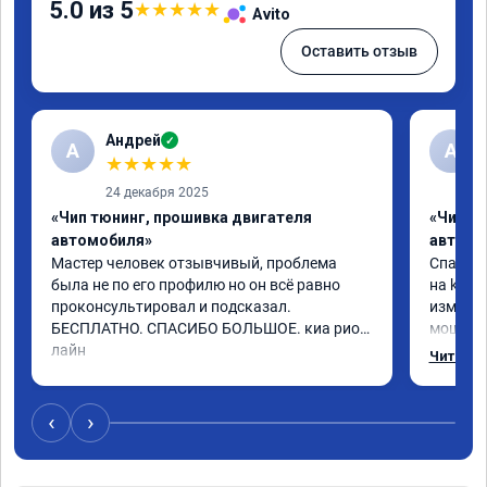
5.0 из 5
★
★
★
★
★
Avito
Оставить отзыв
Андрей
✓
А
A
★
★
★
★
★
24 декабря 2025
«Чип тюнинг, прошивка двигателя
«Чип т
автомобиля»
автомо
Мастер человек отзывчивый, проблема 
Спасибо
была не по его профилю но он всё равно 
на kia 
проконсультировал и подсказал. 
изменил
БЕСПЛАТНО. СПАСИБО БОЛЬШОЕ. киа рио х 
мощнее,
лайн
существ
Читать 
крутяще
расход, 
катаюсь
‹
›
переста
скорост
целом, 