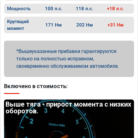
Мощность
100 л.с.
118 л.с.
+18 л.с.
Крутящий
171 Нм
202 Нм
+31 Нм
момент
Вышеуказанные прибавки гарантируются
только на полностью исправном,
своевременно обслуживаемом автомобиле.
Включено в стоимость:
Выше тяга - прирост момента с низких
оборотов.