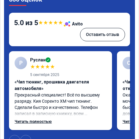
5.0 из 5
★
★
★
★
★
Avito
Оставить отзыв
Руслан
✓
Р
С
★
★
★
★
★
5 сентября 2025
«Чип тюнинг, прошивка двигателя
«Чип тю
автомобиля»
отключ
Прекрасный специалист! Всё по высшему 
Оказали
разряду. Кия Соренто XM чип тюнинг. 
мочевин
Сделали быстро и качественно. Телефон 
быстро 
записал в записную книжку, всем 
доволен
рекомендую! Еще вот поеду в ближайшее 
отличны
Читать полностью
Читать 
дни брата Мазду 6 2016 год отгоню на чип 
сомнева
тюнинг.
да.