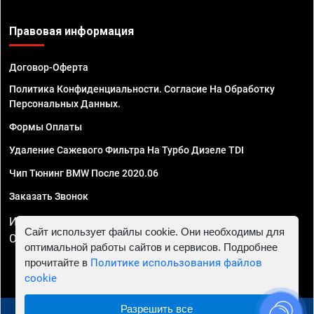
Правовая информация
Договор-Оферта
Политика Конфиденциальности. Согласие На Обработку
Персональных Данных.
Формы Оплаты
Удаление Сажевого Фильтра На Турбо Дизеле TDI
Чип Тюнинг BMW После 2020.06
Заказать Звонок
ИП Смирнов Георгий Павлович. ИНН 781302555843,
Сайт использует файлы cookie. Они необходимы для
ОГРНИП 324470400032610
оптимальной работы сайтов и сервисов. Подробнее
прочитайте в
Политике использования файлов
cookie
Разрешить все
© 2010 - 2026 Чип тюнинг в Иркутске - Автосервис