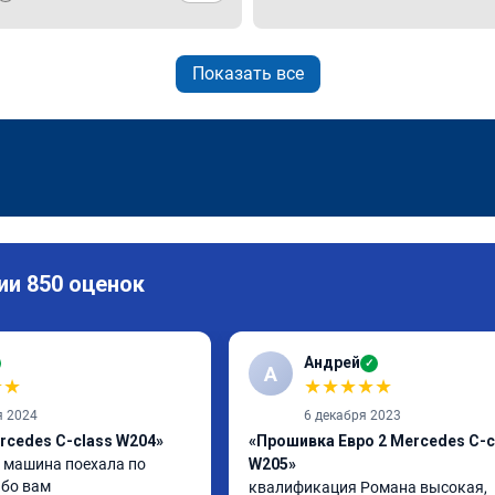
Показать все
ии 850 оценок
Андрей
✓
А
★
★
★
★
★
★
★
я 2024
6 декабря 2023
rcedes C-class W204»
«Прошивка Евро 2 Mercedes C-c
машина поехала по 
W205»
ибо вам
квалификация Романа высокая, 