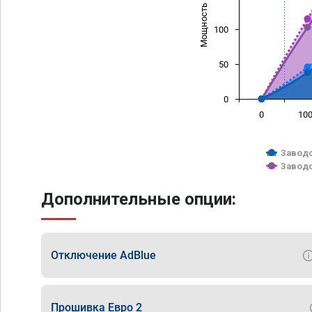
Мощность (л/с)
100
50
0
0
10
Заводс
Заводс
Дополнительные опции:
Отключение AdBlue
Прошивка Евро 2