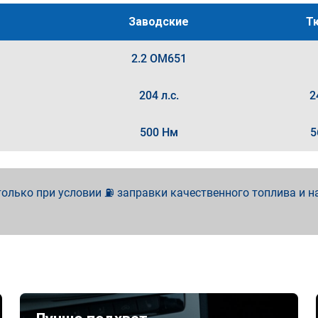
Заводские
Т
2.2 OM651
204 л.с.
2
500 Нм
5
олько при условии ⛽ заправки качественного топлива и н