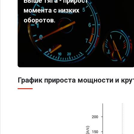
Выше тяга - прирост
момента с низких
оборотов.
График прироста мощности и кр
200
150