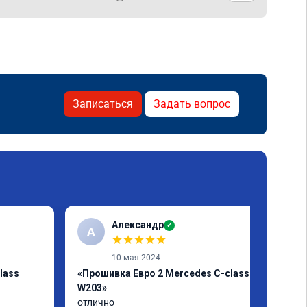
Записаться
Задать вопрос
Александр
✓
А
★
★
★
★
★
10 мая 2024
lass
«Прошивка Евро 2 Mercedes C-class
W203»
отлично