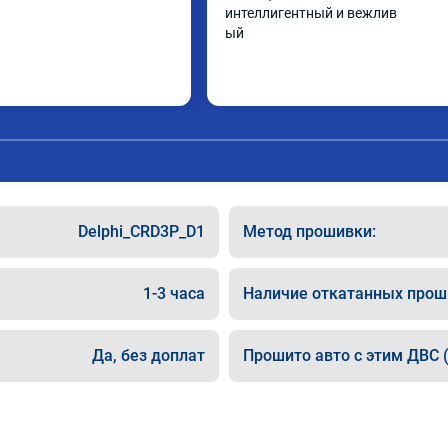
интеллигентный и вежлив

ый
Delphi_CRD3P_D1
Метод прошивки:
1-3 часа
Наличие откатанных прош
Да, без доплат
Прошито авто с этим ДВС (