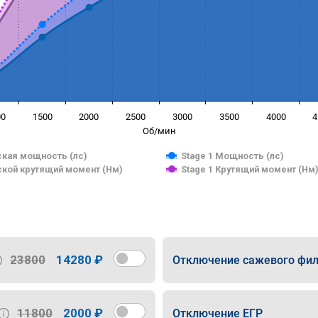
00
1500
2000
2500
3000
3500
4000
4
Об/мин
кая мощность (лс)
Stage 1 Мощность (лс)
кой крутящий момент (Нм)
Stage 1 Крутящий момент (Нм
23800
14280 ₽
Отключение сажевого фил
11800
2000 ₽
Отключение ЕГР