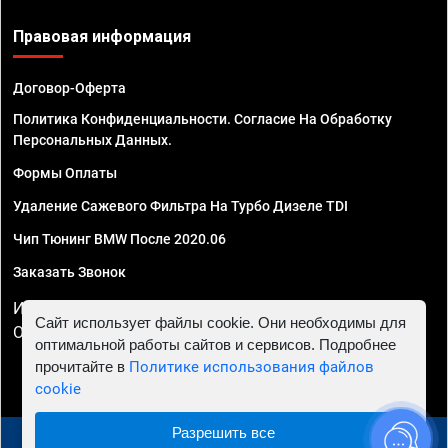
Правовая информация
Договор-Оферта
Политика Конфиденциальности. Согласие На Обработку
Персональных Данных.
Формы Оплаты
Удаление Сажевого Фильтра На Турбо Дизеле TDI
Чип Тюнинг BMW После 2020.06
Заказать Звонок
ИП Смирнов Георгий Павлович. ИНН 781302555843,
Сайт использует файлы cookie. Они необходимы для
ОГРНИП 324470400032610
оптимальной работы сайтов и сервисов. Подробнее
прочитайте в
Политике использования файлов
cookie
Разрешить все
© 2010 - 2026 Чип тюнинг в Иркутске - Автосервис