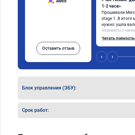
Avito
1-2 часа»
Прошивали Merced
stage 1. В итоге
нужно: ушла вал
подхваты с низов
Одни из лучших т
Читать полност
Оставить отзыв
‹
›
Блок управления (ЭБУ):
Срок работ: