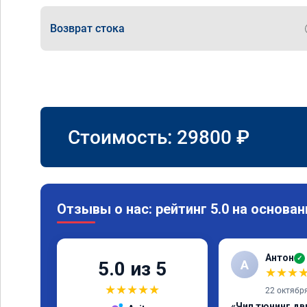
Возврат стока
Стоимость:
29800
₽
Отзывы о нас: рейтинг 5.0 на основан
Антон
✓
А
5.0 из 5
★
★
★
★
★
★
★
★
22 октябр
«Чип тюнинг дв