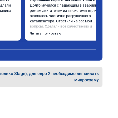
елали 
Долго мучился с падающим в аварийный 
азница 
режим двигателем из за системы егр и как 
оказалось частично разрушенного 
катализатора. Ответили на все мои 
вопрсы. Сделали все качественно и 
несмотря на конец рабочего дня 
Читать полностью
задержались и все доделали. Рекомендую!
только Stage), для евро 2 необходимо выпаивать
микросхему