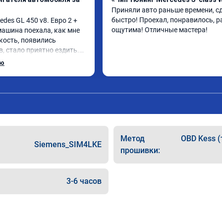
Приняли авто раньше времени, сд
быстро! Проехал, понравилось, р
es GL 450 v8. Евро 2 + 
ощутима! Отличные мастера!
 машина поехала, как мне 
кость, появились 
, стало приятно ездить.

рат, в авто! 🔥
ью
Метод
OBD Kess (
Siemens_SIM4LKE
прошивки:
3-6 часов