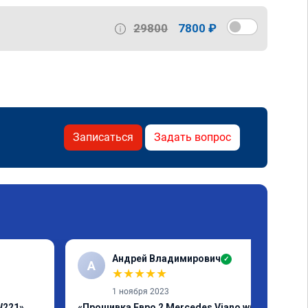
29800
7800 ₽
Записаться
Задать вопрос
Андрей Владимирович
✓
А
★
★
★
★
★
1 ноября 2023
W221»
«Прошивка Евро 2 Mercedes Viano w639»