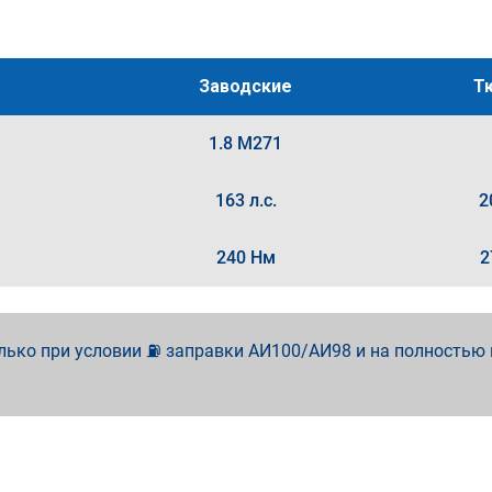
Заводские
Т
1.8 M271
163 л.с.
2
240 Нм
2
лько при условии ⛽ заправки АИ100/АИ98 и на полностью