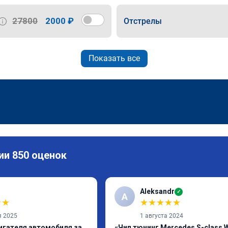
27800
2000 ₽
Отстрелы
Показать все
ии 850 оценок
Aleksandr
✓
A
★
★
★
★
★
★
★
я 2025
1 августа 2024
игателя автомобиля за
«Чип тюнинг Mercedes S-class 