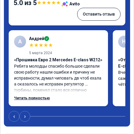
5.0 из 5
★
★
★
★
★
Avito
Оставить отзыв
Андрей
✓
А
Н
★
★
★
★
★
5 марта 2024
«Прошивка Евро 2 Mercedes E-class W212»
«Отклю
Ребята молодцы спасибо большое сделали 
E-class
свою работу нашли ошибки и причину не 
Вчера п
исправности, думал чиповать дв чтоб ехала 
сажевый
а оказалось не исправен регулятор 
чётко. 
турбины, поменял стало все отлично
Читать полностью
‹
›