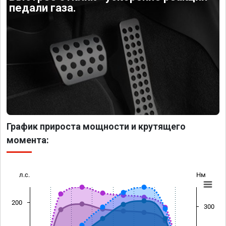
педали газа.
График прироста мощности и крутящего
момента:
л.с.
Нм
200
300