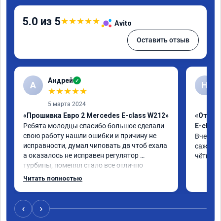
5.0 из 5
★
★
★
★
★
Avito
Оставить отзыв
Андрей
✓
А
Н
★
★
★
★
★
5 марта 2024
«Прошивка Евро 2 Mercedes E-class W212»
«Отклю
Ребята молодцы спасибо большое сделали 
E-class
свою работу нашли ошибки и причину не 
Вчера п
исправности, думал чиповать дв чтоб ехала 
сажевый
а оказалось не исправен регулятор 
чётко. 
турбины, поменял стало все отлично
Читать полностью
‹
›