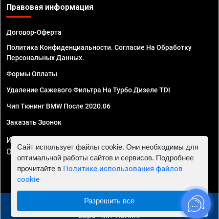
Правовая информация
Договор-Оферта
Политика Конфиденциальности. Согласие На Обработку
Персональных Данных.
Формы Оплаты
Удаление Сажевого Фильтра На Турбо Дизеле TDI
Чип Тюнинг BMW После 2020.06
Заказать Звонок
ИП Смирнов Георгий Павлович. ИНН 781302555843,
Сайт использует файлы cookie. Они необходимы для
ОГРНИП 324470400032610
оптимальной работы сайтов и сервисов. Подробнее
прочитайте в
Политике использования файлов
cookie
Разрешить все
© 2010 - 2026 Чип тюнинг в Иркутске - Автосервис
"Евро Чип Тюнинг"