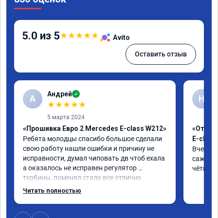
5.0 из 5
★
★
★
★
★
Avito
Оставить отзыв
Андрей
✓
А
Н
★
★
★
★
★
5 марта 2024
«Прошивка Евро 2 Mercedes E-class W212»
«Отклю
Ребята молодцы спасибо большое сделали 
E-class
свою работу нашли ошибки и причину не 
Вчера п
исправности, думал чиповать дв чтоб ехала 
сажевый
а оказалось не исправен регулятор 
чётко. 
турбины, поменял стало все отлично
Читать полностью