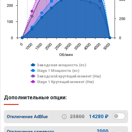
200
250
100
0
0
0
1000
1500
2000
2500
3000
3500
4000
4500
5000
Об/мин
Заводская мощность (лс)
Stage 1 Мощность (лс)
Заводской крутящий момент (Нм)
Stage 1 Крутящий момент (Нм)
Дополнительные опции:
23800
14280 ₽
Отключение AdBlue
2000
Отключение сажевого