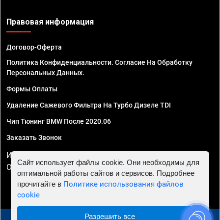
Правовая информация
Договор-Оферта
Политика Конфиденциальности. Согласие На Обработку
Персональных Данных.
Формы Оплаты
Удаление Сажевого Фильтра На Турбо Дизеле TDI
Чип Тюнинг BMW После 2020.06
Заказать Звонок
ИП Смирнов Георгий Павлович. ИНН 781302555843,
Сайт использует файлы cookie. Они необходимы для
ОГРНИП 324470400032610
оптимальной работы сайтов и сервисов. Подробнее
прочитайте в
Политике использования файлов
cookie
Разрешить все
© 2010 - 2026 Чип тюнинг в Иркутске - Автосервис