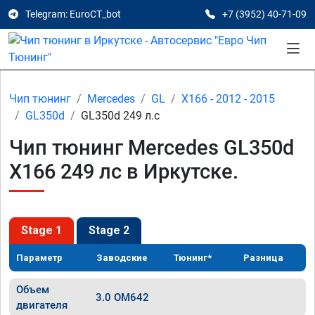
Telegram: EuroCT_bot
+7 (3952) 40-71-09
Чип тюнинг
Mercedes
GL
X166 - 2012 - 2015
GL350d
GL350d 249 л.с
Чип тюнинг Mercedes GL350d
X166 249 лс в Иркутске.
Stage 1
Stage 2
Параметр
Заводские
Тюнинг*
Разница
Объем
3.0 OM642
двигателя