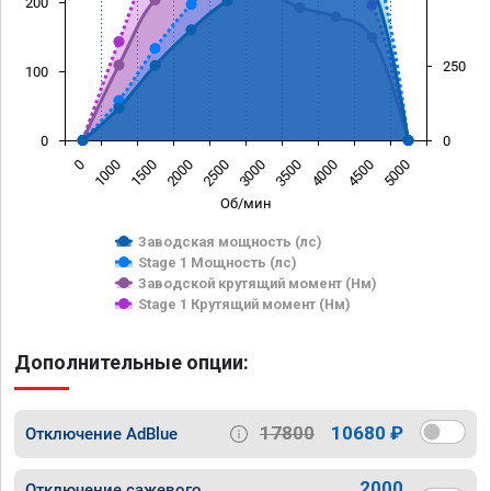
200
250
100
0
0
0
1000
1500
2000
2500
3000
3500
4000
4500
5000
Об/мин
Заводская мощность (лс)
Stage 1 Мощность (лс)
Заводской крутящий момент (Нм)
Stage 1 Крутящий момент (Нм)
Дополнительные опции:
17800
10680 ₽
Отключение AdBlue
2000
Отключение сажевого