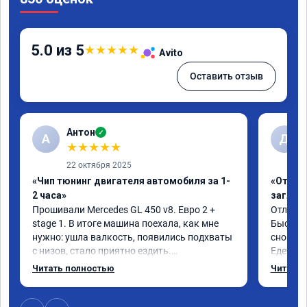
5.0 из 5
★
★
★
★
★
Avito
Оставить отзыв
Антон
✓
А
Д
★
★
★
★
★
22 октября 2025
«Чип тюнинг двигателя автомобиля за 1-
«Отключ
2 часа»
заглуш
Прошивали Mercedes GL 450 v8. Евро 2 + 
Отличны
stage 1. В итоге машина поехала, как мне 
Быстро 
нужно: ушла валкость, появились подхваты 
снова м
с низов, стало приятно ездить.

Едет от
Одни из лучших трат, в авто! 🔥
Спасибо
Читать полностью
Читать 
Рекомен