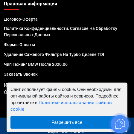
Правовая информация
Договор-Оферта
Политика Конфиденциальности. Согласие На Обработку
Персональных Данных.
Формы Оплаты
Удаление Сажевого Фильтра На Турбо Дизеле TDI
Чип Тюнинг BMW После 2020.06
Заказать Звонок
ИП Смирнов Георгий Павлович. ИНН 781302555843,
Сайт использует файлы cookie. Они необходимы для
ОГРНИП 324470400032610
оптимальной работы сайтов и сервисов. Подробнее
прочитайте в
Политике использования файлов
cookie
Разрешить все
© 2010 - 2026 Чип тюнинг в Иркутске - Автосервис
"Евро Чип Тюнинг"