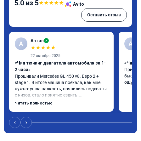
5.0 из 5
★
★
★
★
★
Avito
Оставить отзыв
Антон
✓
А
A
★
★
★
★
★
22 октября 2025
«Чип тюнинг двигателя автомобиля за 1-
«Чип тю
2 часа»
Приняли
быстро!
Прошивали Mercedes GL 450 v8. Евро 2 + 
ощутима
stage 1. В итоге машина поехала, как мне 
нужно: ушла валкость, появились подхваты 
с низов, стало приятно ездить.

Одни из лучших трат, в авто! 🔥
Читать полностью
‹
›