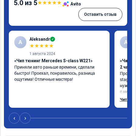
5.0 из 5
★
★
★
★
★
Avito
Оставить отзыв
Aleksandr
✓
A
А
★
★
★
★
★
1 августа 2024
«Чип тюнинг Mercedes S-class W221»
«Чип тю
Приняли авто раньше времени, сделали 
2 часа»
быстро! Проехал, понравилось, разница 
Прошива
ощутима! Отличные мастера!
stage 1.
нужно: 
с низов,
Одни из 
Читать 
‹
›