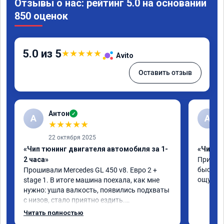
Отзывы о нас: рейтинг 5.0 на основании
850 оценок
5.0 из 5
★
★
★
★
★
Avito
Оставить отзыв
Антон
✓
А
A
★
★
★
★
★
22 октября 2025
«Чип тюнинг двигателя автомобиля за 1-
«Чип тю
2 часа»
Приняли
быстро!
Прошивали Mercedes GL 450 v8. Евро 2 + 
ощутима
stage 1. В итоге машина поехала, как мне 
нужно: ушла валкость, появились подхваты 
с низов, стало приятно ездить.

Одни из лучших трат, в авто! 🔥
Читать полностью