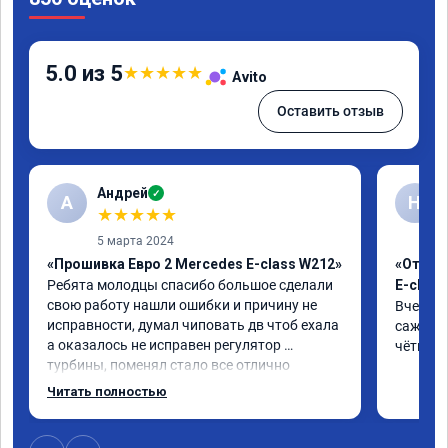
5.0 из 5
★
★
★
★
★
Avito
Оставить отзыв
Андрей
✓
А
Н
★
★
★
★
★
5 марта 2024
«Прошивка Евро 2 Mercedes E-class W212»
«Отклю
Ребята молодцы спасибо большое сделали 
E-class
свою работу нашли ошибки и причину не 
Вчера п
исправности, думал чиповать дв чтоб ехала 
сажевый
а оказалось не исправен регулятор 
чётко. 
турбины, поменял стало все отлично
Читать полностью