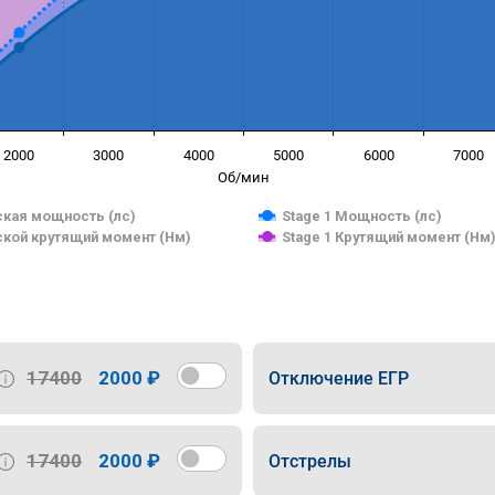
2000
3000
4000
5000
6000
7000
Об/мин
кая мощность (лс)
Stage 1 Мощность (лс)
кой крутящий момент (Нм)
Stage 1 Крутящий момент (Нм
17400
2000 ₽
Отключение ЕГР
17400
2000 ₽
Отстрелы