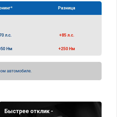
юнинг*
Разница
70 л.с.
+85 л.с.
050 Нм
+250 Нм
мом автомобиле.
Быстрее отклик -