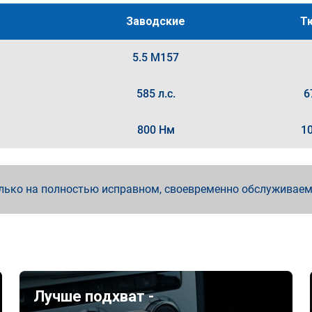
Заводские
Т
5.5 M157
585 л.с.
6
800 Нм
1
лько на полностью исправном, своевременно обслуживае
Лучше подхват -