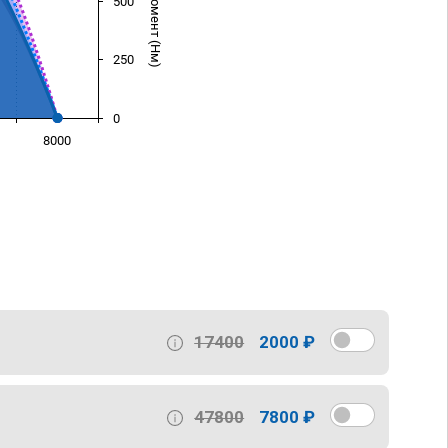
500
250
0
8000
)
17400
2000 ₽
47800
7800 ₽