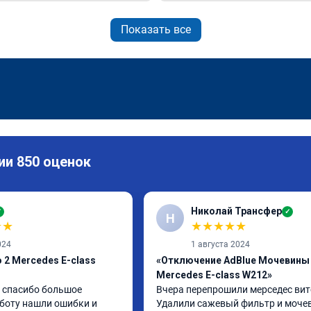
Показать все
ии 850 оценок
Николай Трансфер
✓
✓
Н
★
★
★
★
★
★
★
024
1 августа 2024
 2 Mercedes E-class
«Отключение AdBlue Мочевины
Mercedes E-class W212»
спасибо большое 
Вчера перепрошили мерседес вито
боту нашли ошибки и 
Удалили сажевый фильтр и мочев