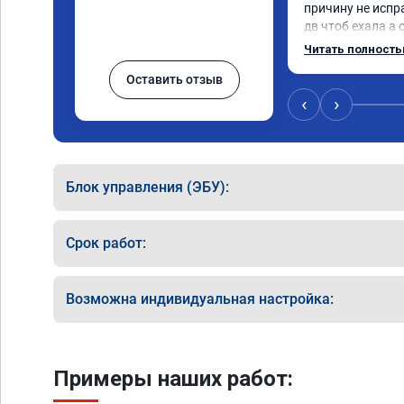
причину не испр
дв чтоб ехала а 
регулятор турбин
Читать полност
отлично
Оставить отзыв
‹
›
Блок управления (ЭБУ):
Срок работ:
Возможна индивидуальная настройка:
Примеры наших работ: