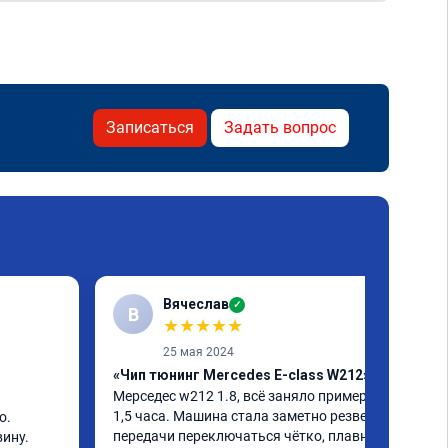
Записаться
Задать вопрос
Вячеслав
✓
В
★
★
★
★
★
25 мая 2024
«Чип тюнинг Mercedes E-class W212»
Мерседес w212 1.8, всё заняло примерно 
1,5 часа. Машина стала заметно резвей, 
. 
передачи переключаться чётко, плавно. 
ину. 