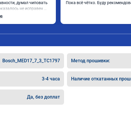
авности, думал чиповать 
Пока всё чётко. Буду рекомендов
оказалось не исправен 
ы, поменял стало все 
ью
Bosch_MED17_7_3_TC1797
Метод прошивки:
3-4 часа
Наличие откатанных прош
Да, без доплат