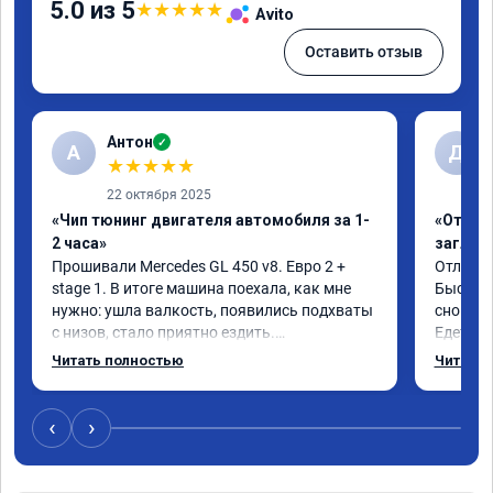
5.0 из 5
★
★
★
★
★
Avito
Оставить отзыв
Антон
✓
А
Д
★
★
★
★
★
22 октября 2025
«Чип тюнинг двигателя автомобиля за 1-
«Отключ
2 часа»
заглуш
Прошивали Mercedes GL 450 v8. Евро 2 + 
Отличны
stage 1. В итоге машина поехала, как мне 
Быстро 
нужно: ушла валкость, появились подхваты 
снова м
с низов, стало приятно ездить.

Едет от
Одни из лучших трат, в авто! 🔥
Спасибо
Читать полностью
Читать 
Рекомен
‹
›