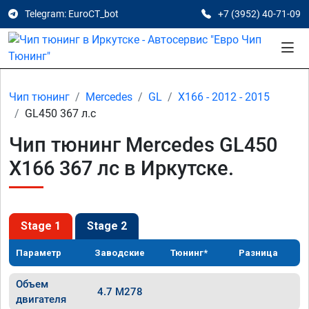
Telegram: EuroCT_bot
+7 (3952) 40-71-09
Чип тюнинг
Mercedes
GL
X166 - 2012 - 2015
GL450 367 л.с
Чип тюнинг Mercedes GL450
X166 367 лс в Иркутске.
Stage 1
Stage 2
Параметр
Заводские
Тюнинг*
Разница
Объем
4.7 M278
двигателя