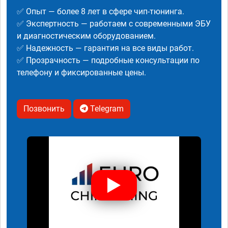
✅ Опыт — более 8 лет в сфере чип-тюнинга.
✅ Экспертность — работаем с современными ЭБУ
и диагностическим оборудованием.
✅ Надежность — гарантия на все виды работ.
✅ Прозрачность — подробные консультации по
телефону и фиксированные цены.
Позвонить
Telegram