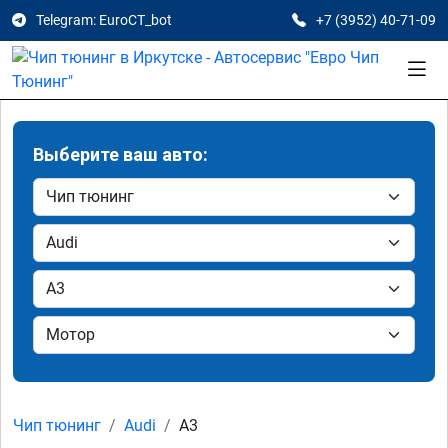
Telegram: EuroCT_bot
+7 (3952) 40-71-09
Выберите ваш авто:
Чип тюнинг
Audi
A3