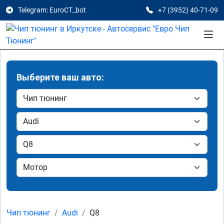
Telegram: EuroCT_bot
+7 (3952) 40-71-09
Выберите ваш авто:
Чип тюнинг
Audi
Q8