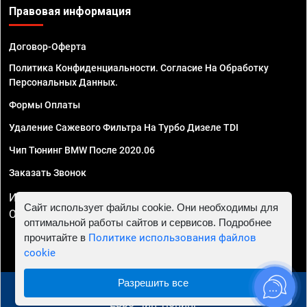
Правовая информация
Договор-Оферта
Политика Конфиденциальности. Согласие На Обработку
Персональных Данных.
Формы Оплаты
Удаление Сажевого Фильтра На Турбо Дизеле TDI
Чип Тюнинг BMW После 2020.06
Заказать Звонок
ИП Смирнов Георгий Павлович. ИНН 781302555843,
Сайт использует файлы cookie. Они необходимы для
ОГРНИП 324470400032610
оптимальной работы сайтов и сервисов. Подробнее
прочитайте в
Политике использования файлов
cookie
Разрешить все
© 2010 - 2026 Чип тюнинг в Иркутске - Автосервис
"Евро Чип Тюнинг"