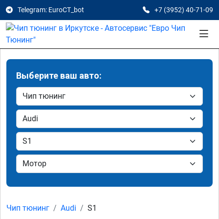
Telegram: EuroCT_bot
+7 (3952) 40-71-09
Выберите ваш авто:
Чип тюнинг
Audi
S1