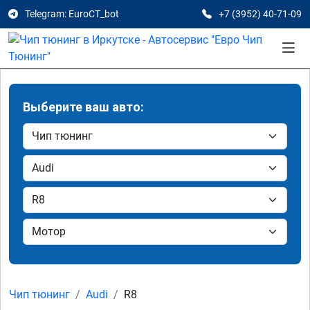
Telegram: EuroCT_bot
+7 (3952) 40-71-09
Выберите ваш авто:
Чип тюнинг
Audi
R8