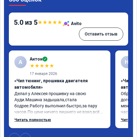
5.0 из 5
★
★
★
★
★
Avito
Оставить отзыв
Антон
✓
А
Н
★
★
★
★
★
17 января 2026
«Чип тюнинг, прошивка двигателя
«Чип т
автомобиля»
автомо
Делал у Алексея прошивку на свою 
Обратилс
Ауди.Машина задышала,стала 
договор
бодрее.Работу выполнил быстро,за пару 
меня вс
часов.По цене ничего лишнего не взял,всё 
час все
как договаривались заранее.После работы 
Арман с
Читать полностью
Читать 
возникали вопросы,всегда консультировал 
летела а
и был на связи.Теперь знаю,куда ехать в 
личку А
случае поломки авто.Однозначно 
может 