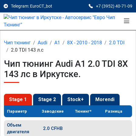
Telegram: EuroCT_bot
+7 (3952) 40-71-09
Чип тюнинг
Audi
A1
8X - 2010 - 2018
2.0 TDI
2.0 TDI 143 л.с
Чип тюнинг Audi A1 2.0 TDI 8X
143 лс в Иркутске.
Stage 1
Stage 2
Stock+
Morendi
Параметр
Заводские
Тюнинг*
Разница
Объем
2.0 CFHB
двигателя