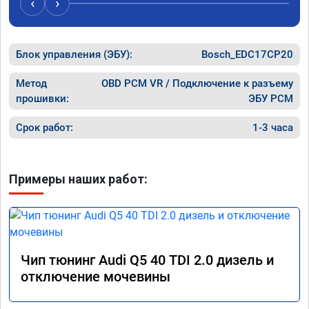
‹
›
рекомендую Алексея как грамотного 
спасибо 
специалиста!
Блок управления (ЭБУ):
Bosch_EDC17CP20
Метод
OBD PCM VR / Подключение к разъему
прошивки:
ЭБУ PCM
Срок работ:
1-3 часа
Примеры наших работ:
Чип тюнинг Audi Q5 40 TDI 2.0 дизель и
отключение мочевины