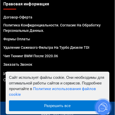
Правовая информация
Договор-Оферта
Политика Конфиденциальности. Согласие На Обработку
Персональных Данных.
Формы Оплаты
Удаление Сажевого Фильтра На Турбо Дизеле TDI
Чип Тюнинг BMW После 2020.06
Заказать Звонок
ИП Смирнов Георгий Павлович. ИНН 781302555843,
Сайт использует файлы cookie. Они необходимы для
ОГРНИП 324470400032610
оптимальной работы сайтов и сервисов. Подробнее
прочитайте в
Политике использования файлов
cookie
Разрешить все
© 2010 - 2026 Чип тюнинг в Иркутске - Автосервис
"Евро Чип Тюнинг"